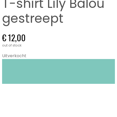
T-shirt Lily Balou
gestreept
€
12,00
out of stock
Uitverkocht
Closet Stories in Gent biedt circulaire mode:
duurzame én tweedehands kleding voor
kinderen (0-16 jaar) en dames XS tem XL.