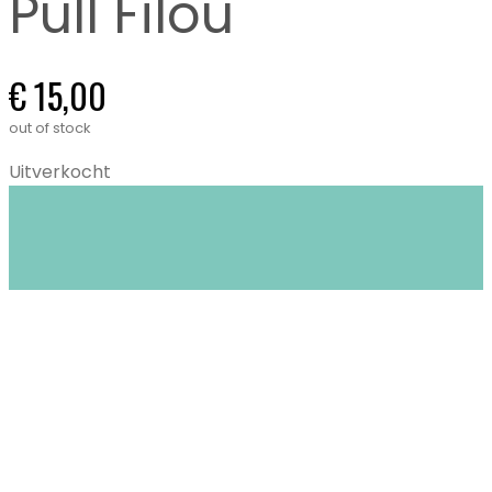
Pull Filou
€
15,00
out of stock
Uitverkocht
Closet Stories in Gent biedt circulaire mode:
duurzame én tweedehands kleding voor
kinderen (0-16 jaar) en dames XS tem XL.
Stijlvol, bewust en lokaal.