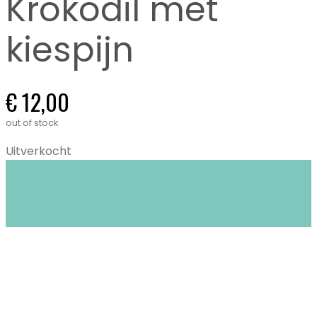
Krokodil met
kiespijn
€
12,00
out of stock
Uitverkocht
Closet Stories in Gent biedt circulaire mode:
duurzame én tweedehands kleding voor
kinderen (0-16 jaar) en dames XS tem XL.