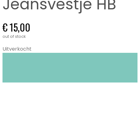
Jeansvestje HB
€
15,00
out of stock
Uitverkocht
Closet Stories in Gent biedt circulaire mode:
duurzame én tweedehands kleding voor
kinderen (0-16 jaar) en dames XS tem XL.
Stijlvol, bewust en lokaal.