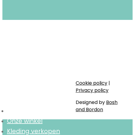
Closet Stories in Gent biedt circulaire mode:
duurzame én tweedehands kleding voor
kinderen (0-16 jaar) en dames XS tem XL.
Stijlvol, bewust en lokaal.
Cookie policy
|
Navigatie
Privacy policy
Designed by
Bosh
and Bordon
Home
Onze winkel
Kleding verkopen