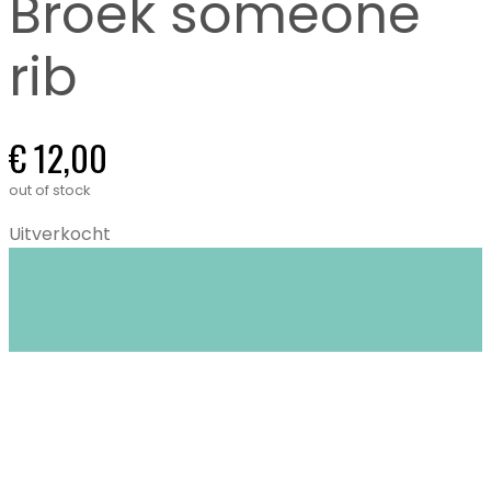
Broek someone
rib
€
12,00
out of stock
Uitverkocht
Closet Stories in Gent biedt circulaire mode:
duurzame én tweedehands kleding voor
kinderen (0-16 jaar) en dames XS tem XL.