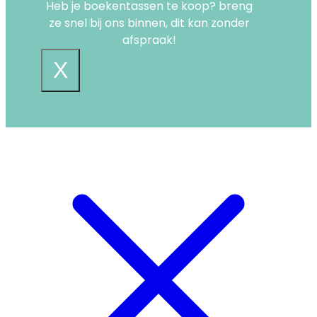
Heb je boekentassen te koop? breng
ze snel bij ons binnen, dit kan zonder
afspraak!
X