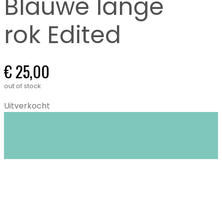
Blauwe lange
rok Edited
€
25,00
out of stock
Uitverkocht
Closet Stories in Gent biedt circulaire mode:
duurzame én tweedehands kleding voor
kinderen (0-16 jaar) en dames XS tem XL.