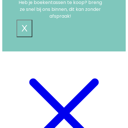
Heb je boekentassen te koop? breng
ze snel bij ons binnen, dit kan zonder
afspraak!
X