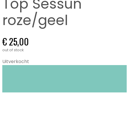
Top Sessun
roze/geel
€
25,00
out of stock
Uitverkocht
Closet Stories in Gent biedt circulaire mode:
duurzame én tweedehands kleding voor
kinderen (0-16 jaar) en dames XS tem XL.