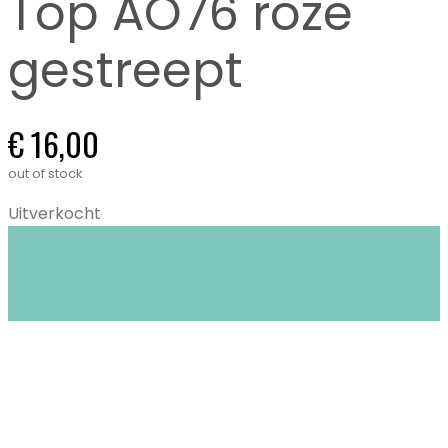
Top AO76 roze
gestreept
€
16,00
out of stock
Uitverkocht
Closet Stories in Gent biedt circulaire mode:
duurzame én tweedehands kleding voor
kinderen (0-16 jaar) en dames XS tem XL.