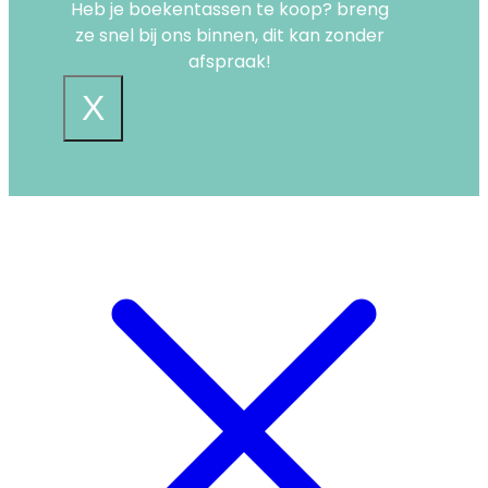
Heb je boekentassen te koop? breng
ze snel bij ons binnen, dit kan zonder
afspraak!
X