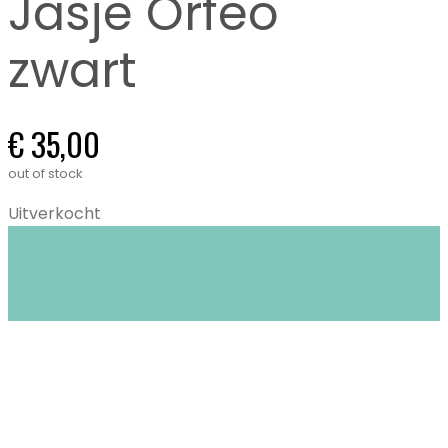
Jasje Orfeo
zwart
€
35,00
out of stock
Uitverkocht
Closet Stories in Gent biedt circulaire mode:
duurzame én tweedehands kleding voor
kinderen (0-16 jaar) en dames XS tem XL.