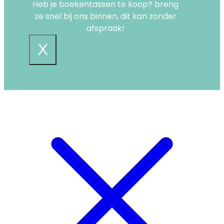
Heb je boekentassen te koop? breng
ze snel bij ons binnen, dit kan zonder
afspraak!
X