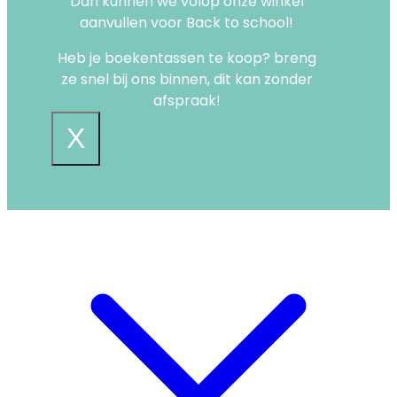
Dan kunnen we volop onze winkel
aanvullen voor Back to school!
Heb je boekentassen te koop? breng
ze snel bij ons binnen, dit kan zonder
afspraak!
X