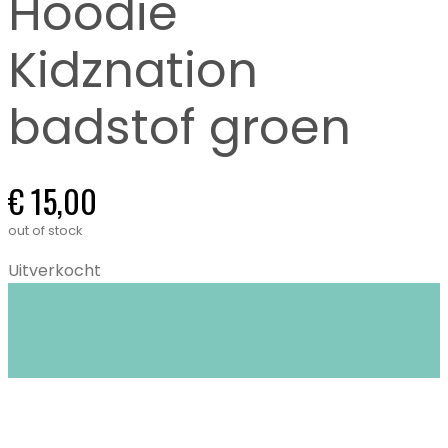
Hoodie
Kidznation
badstof groen
€
15,00
out of stock
Uitverkocht
Closet Stories in Gent biedt circulaire mode: