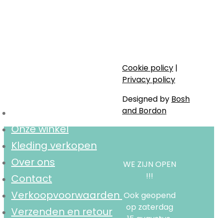
duurzame én tweedehands kleding voor
kinderen (0-16 jaar) en dames XS tem XL.
Stijlvol, bewust en lokaal.
Cookie policy
|
Navigatie
Privacy policy
Designed by
Bosh
and Bordon
Home
Onze winkel
Kleding verkopen
Over ons
WE ZIJN OPEN
!!!
Contact
Verkoopvoorwaarden
Ook geopend
op zaterdag
Verzenden en retour