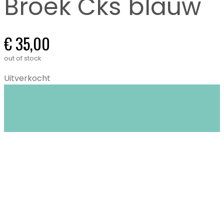
Broek Cks blauw
€
35,00
out of stock
Uitverkocht
Closet Stories in Gent biedt circulaire mode:
duurzame én tweedehands kleding voor
kinderen (0-16 jaar) en dames XS tem XL.
Stijlvol, bewust en lokaal.